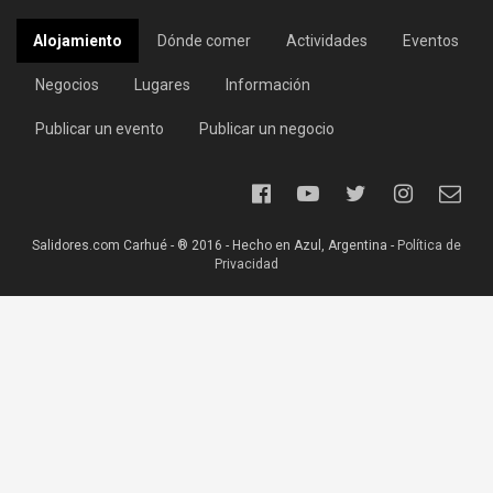
Alojamiento
Dónde comer
Actividades
Eventos
Negocios
Lugares
Información
Publicar un evento
Publicar un negocio
Salidores.com Carhué - ® 2016 - Hecho en Azul, Argentina -
Política de
Privacidad