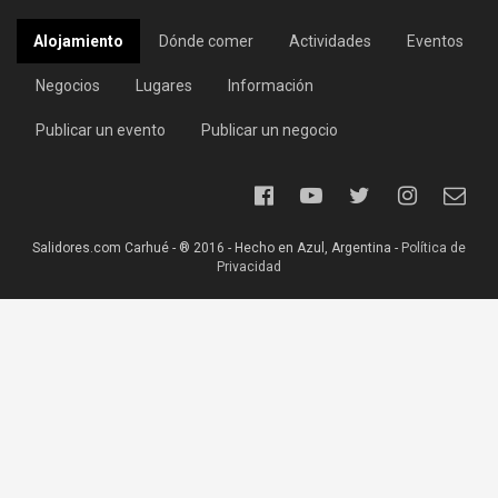
Alojamiento
Dónde comer
Actividades
Eventos
Negocios
Lugares
Información
Publicar un evento
Publicar un negocio
Salidores.com Carhué - ® 2016 - Hecho en Azul, Argentina -
Política de
Privacidad