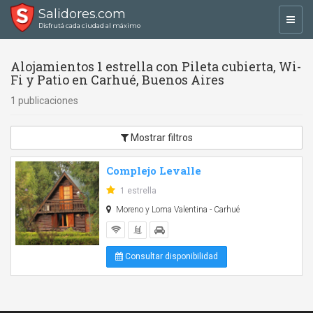
Salidores.com
Toggl
Disfrutá cada ciudad al máximo
navig
Alojamientos 1 estrella con Pileta cubierta, Wi-
Fi y Patio en Carhué, Buenos Aires
1 publicaciones
Mostrar filtros
Complejo Levalle
1 estrella
Moreno y Loma Valentina - Carhué
Consultar disponibilidad