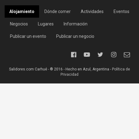
Alojamiento
Dónde comer
Actividades
Eventos
Negocios
Lugares
Información
Publicar un evento
Publicar un negocio
Salidores.com Carhué - ® 2016 - Hecho en Azul, Argentina -
Política de
Privacidad