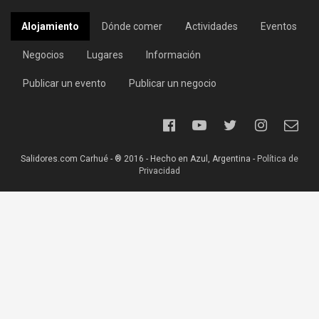
Alojamiento
Dónde comer
Actividades
Eventos
Negocios
Lugares
Información
Publicar un evento
Publicar un negocio
Salidores.com Carhué - ® 2016 - Hecho en Azul, Argentina -
Política de
Privacidad