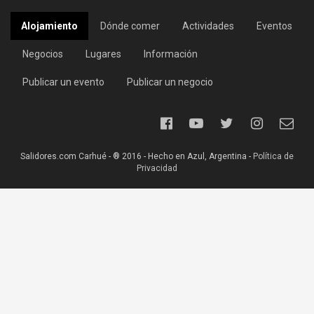
Alojamiento
Dónde comer
Actividades
Eventos
Negocios
Lugares
Información
Publicar un evento
Publicar un negocio
Salidores.com Carhué - ® 2016 - Hecho en Azul, Argentina -
Política de
Privacidad