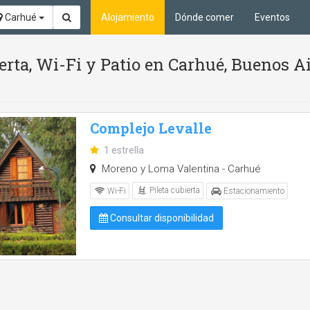
Carhué
Alojamiento
Dónde comer
Eventos
ierta, Wi-Fi y Patio en Carhué, Buenos A
Complejo Levalle
1 estrella
Moreno y Loma Valentina - Carhué
Pileta cubierta
Wi-Fi
Estacionamiento
Consultar disponibilidad