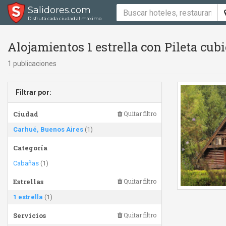
Salidores.com
Disfrutá cada ciudad al máximo
Alojamientos 1 estrella con Pileta cub
1 publicaciones
Filtrar por:
Ciudad
Quitar filtro
Carhué, Buenos Aires
(1)
Categoría
Cabañas
(1)
Estrellas
Quitar filtro
1 estrella
(1)
Servicios
Quitar filtro