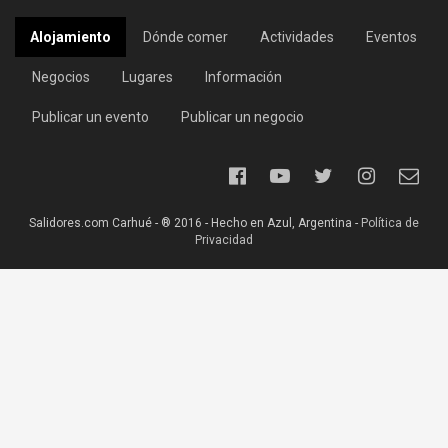
Alojamiento
Dónde comer
Actividades
Eventos
Negocios
Lugares
Información
Publicar un evento
Publicar un negocio
Salidores.com Carhué - ® 2016 - Hecho en Azul, Argentina -
Política de
Privacidad