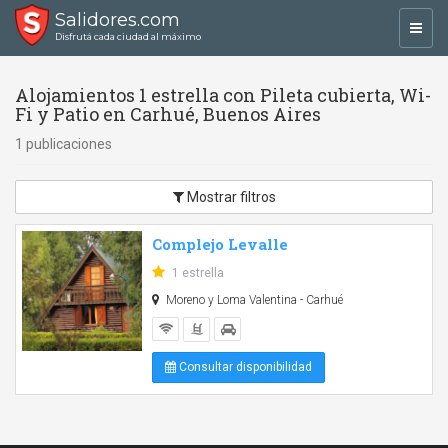
Salidores.com
Toggl
Disfrutá cada ciudad al máximo
navig
Alojamientos 1 estrella con Pileta cubierta, Wi-
Fi y Patio en Carhué, Buenos Aires
1 publicaciones
Mostrar filtros
Complejo Levalle
1 estrella
Moreno y Loma Valentina - Carhué
Consultar disponibilidad