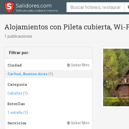
Salidores.com
Disfrutá cada ciudad al máximo
Alojamientos con Pileta cubierta, Wi-
1 publicaciones
Filtrar por:
Ciudad
Quitar filtro
Carhué, Buenos Aires
(1)
Categoría
Cabañas
(1)
Estrellas
1 estrella
(1)
Servicios
Quitar filtro