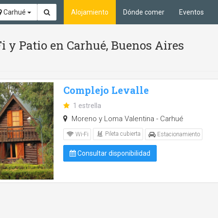
Carhué
Alojamiento
Dónde comer
Eventos
Fi y Patio en Carhué, Buenos Aires
Complejo Levalle
1 estrella
Moreno y Loma Valentina - Carhué
Pileta cubierta
Wi-Fi
Estacionamiento
Consultar disponibilidad