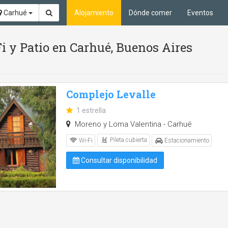
Carhué
Alojamiento
Dónde comer
Eventos
Fi y Patio en Carhué, Buenos Aires
Complejo Levalle
1 estrella
Moreno y Loma Valentina - Carhué
Pileta cubierta
Wi-Fi
Estacionamiento
Consultar disponibilidad