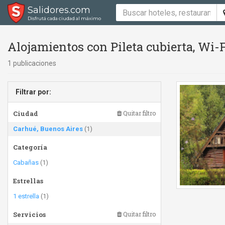
Salidores.com
Disfrutá cada ciudad al máximo
Alojamientos con Pileta cubierta, Wi-
1 publicaciones
Filtrar por:
Ciudad
Quitar filtro
Carhué, Buenos Aires
(1)
Categoría
Cabañas
(1)
Estrellas
1 estrella
(1)
Servicios
Quitar filtro