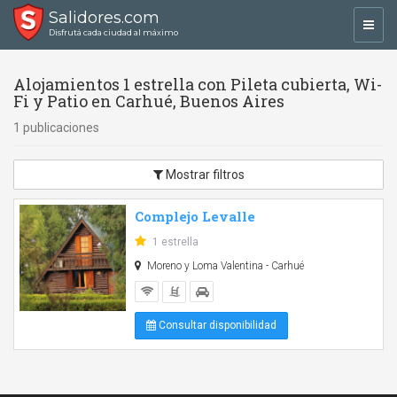
Salidores.com
Toggl
Disfrutá cada ciudad al máximo
navig
Alojamientos 1 estrella con Pileta cubierta, Wi-
Fi y Patio en Carhué, Buenos Aires
1 publicaciones
Mostrar filtros
Complejo Levalle
1 estrella
Moreno y Loma Valentina - Carhué
Consultar disponibilidad