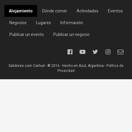
Alojamiento
Dónde comer
Actividades
Eventos
Negocios
Lugares
Información
Publicar un evento
Publicar un negocio
Salidores.com Carhué - ® 2016 - Hecho en Azul, Argentina -
Política de
Privacidad