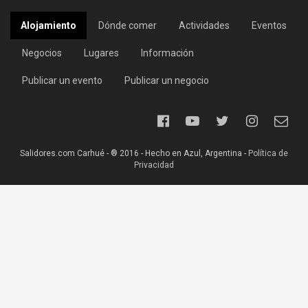
Alojamiento
Dónde comer
Actividades
Eventos
Negocios
Lugares
Información
Publicar un evento
Publicar un negocio
Salidores.com Carhué - ® 2016 - Hecho en Azul, Argentina -
Política de
Privacidad