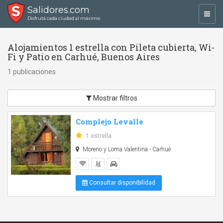
Salidores.com
Toggl
Disfrutá cada ciudad al máximo
navig
Alojamientos 1 estrella con Pileta cubierta, Wi-
Fi y Patio en Carhué, Buenos Aires
1 publicaciones
Mostrar filtros
Complejo Levalle
1 estrella
Moreno y Loma Valentina - Carhué
Consultar disponibilidad