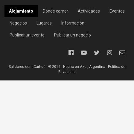
Alojamiento
Dónde comer
Actividades
Eventos
Negocios
Lugares
Información
Publicar un evento
Publicar un negocio
Salidores.com Carhué - ® 2016 - Hecho en Azul, Argentina -
Política de
Privacidad