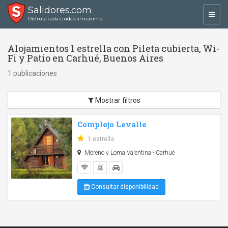
Salidores.com
Toggl
Disfrutá cada ciudad al máximo
navig
Alojamientos 1 estrella con Pileta cubierta, Wi-
Fi y Patio en Carhué, Buenos Aires
1 publicaciones
Mostrar filtros
Complejo Levalle
1 estrella
Moreno y Loma Valentina - Carhué
Consultar disponibilidad