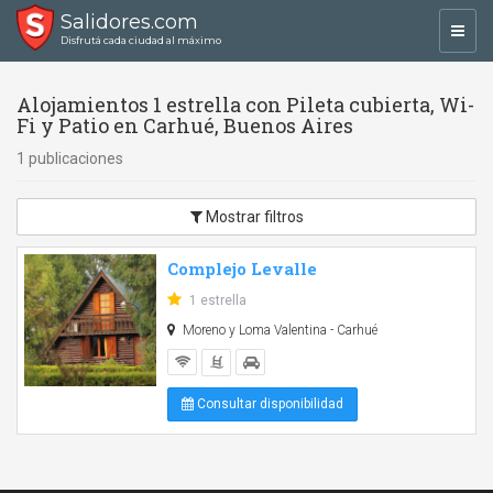
Salidores.com
Toggl
Disfrutá cada ciudad al máximo
navig
Alojamientos 1 estrella con Pileta cubierta, Wi-
Fi y Patio en Carhué, Buenos Aires
1 publicaciones
Mostrar filtros
Complejo Levalle
1 estrella
Moreno y Loma Valentina - Carhué
Consultar disponibilidad