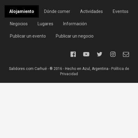
Alojamiento
Dónde comer
Actividades
Eventos
Negocios
Lugares
Información
Publicar un evento
Publicar un negocio
Salidores.com Carhué - ® 2016 - Hecho en Azul, Argentina -
Política de
Privacidad