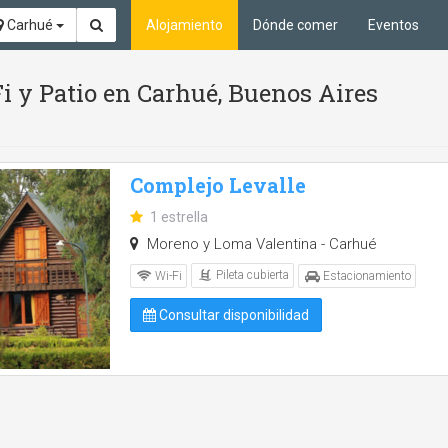
Carhué
Alojamiento
Dónde comer
Eventos
Fi y Patio en Carhué, Buenos Aires
Complejo Levalle
1 estrella
Moreno y Loma Valentina - Carhué
Pileta cubierta
Wi-Fi
Estacionamiento
Consultar disponibilidad