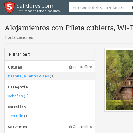
Salidores.com
Disfrutá cada ciudad al máximo
Alojamientos con Pileta cubierta, Wi-
1 publicaciones
Filtrar por:
Ciudad
Quitar filtro
Carhué, Buenos Aires
(1)
Categoría
Cabañas
(1)
Estrellas
1 estrella
(1)
Servicios
Quitar filtro