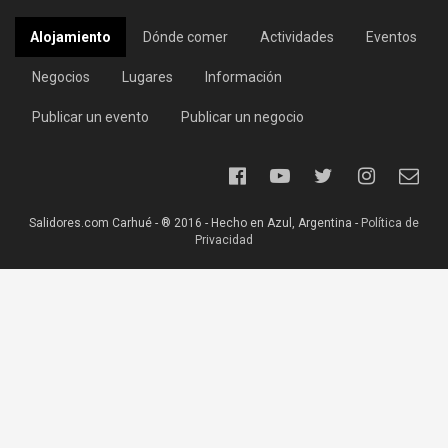
Alojamiento
Dónde comer
Actividades
Eventos
Negocios
Lugares
Información
Publicar un evento
Publicar un negocio
Salidores.com Carhué - ® 2016 - Hecho en Azul, Argentina -
Política de
Privacidad