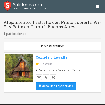
Salidores.com
Toggl
Disfrutá cada ciudad al máximo
navig
Alojamientos 1 estrella con Pileta cubierta, Wi-
Fi y Patio en Carhué, Buenos Aires
1 publicaciones
Mostrar filtros
Complejo Levalle
1 estrella
Moreno y Loma Valentina - Carhué
Consultar disponibilidad