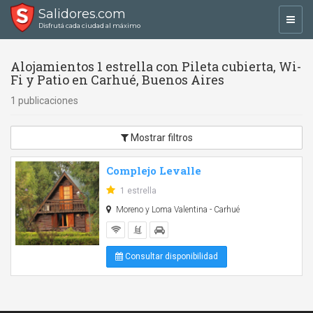
Salidores.com
Toggl
Disfrutá cada ciudad al máximo
navig
Alojamientos 1 estrella con Pileta cubierta, Wi-
Fi y Patio en Carhué, Buenos Aires
1 publicaciones
Mostrar filtros
Complejo Levalle
1 estrella
Moreno y Loma Valentina - Carhué
Consultar disponibilidad