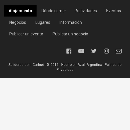
Alojamiento
Dónde comer
Actividades
Eventos
Negocios
Lugares
Información
Publicar un evento
Publicar un negocio
Salidores.com Carhué - ® 2016 - Hecho en Azul, Argentina -
Política de
Privacidad