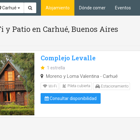
Carhué
Alojamiento
Dónde comer
Eventos
Fi y Patio en Carhué, Buenos Aires
Complejo Levalle
1 estrella
Moreno y Loma Valentina - Carhué
Pileta cubierta
Wi-Fi
Estacionamiento
Consultar disponibilidad