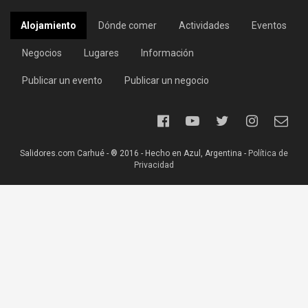
Alojamiento
Dónde comer
Actividades
Eventos
Negocios
Lugares
Información
Publicar un evento
Publicar un negocio
Salidores.com Carhué - ® 2016 - Hecho en Azul, Argentina -
Política de
Privacidad