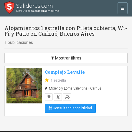
Salidores.com
Toggl
Disfrutá cada ciudad al máximo
navig
Alojamientos 1 estrella con Pileta cubierta, Wi-
Fi y Patio en Carhué, Buenos Aires
1 publicaciones
Mostrar filtros
Complejo Levalle
1 estrella
Moreno y Loma Valentina - Carhué
Consultar disponibilidad