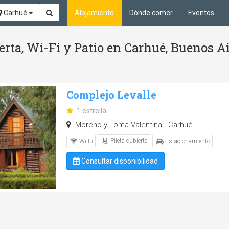
Carhué
Alojamiento
Dónde comer
Eventos
ierta, Wi-Fi y Patio en Carhué, Buenos A
Complejo Levalle
1 estrella
Moreno y Loma Valentina - Carhué
Pileta cubierta
Wi-Fi
Estacionamiento
Consultar disponibilidad