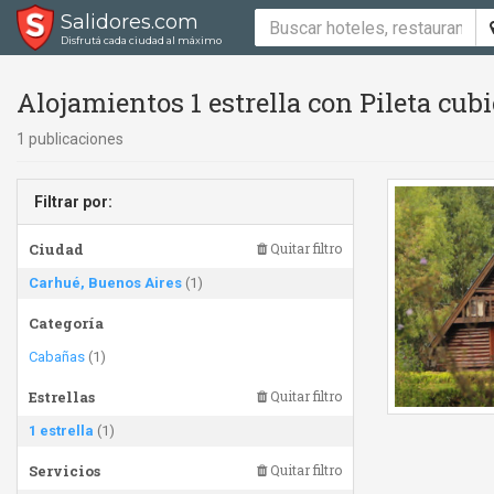
Salidores.com
Disfrutá cada ciudad al máximo
Alojamientos 1 estrella con Pileta cub
1 publicaciones
Filtrar por:
Ciudad
Quitar filtro
Carhué, Buenos Aires
(1)
Categoría
Cabañas
(1)
Estrellas
Quitar filtro
1 estrella
(1)
Servicios
Quitar filtro