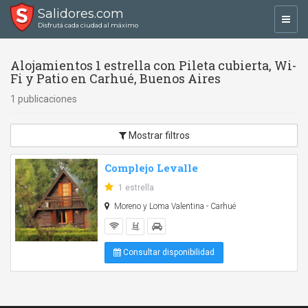
Salidores.com
Toggl
Disfrutá cada ciudad al máximo
navig
Alojamientos 1 estrella con Pileta cubierta, Wi-
Fi y Patio en Carhué, Buenos Aires
1 publicaciones
Mostrar filtros
Complejo Levalle
1 estrella
Moreno y Loma Valentina - Carhué
Consultar disponibilidad