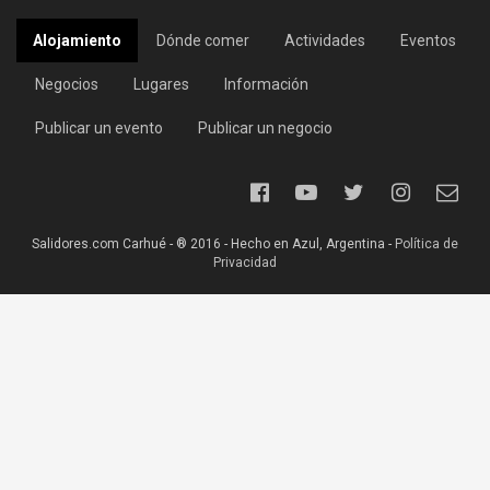
Alojamiento
Dónde comer
Actividades
Eventos
Negocios
Lugares
Información
Publicar un evento
Publicar un negocio
Salidores.com Carhué - ® 2016 - Hecho en Azul, Argentina -
Política de
Privacidad