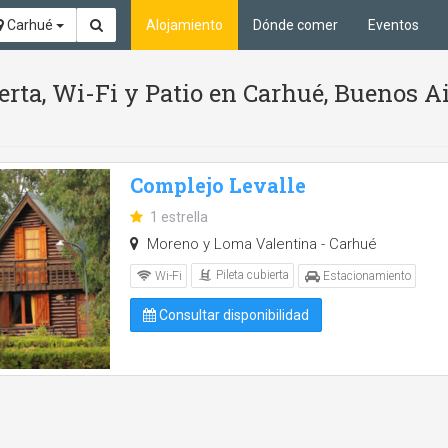
Carhué
Alojamiento
Dónde comer
Eventos
ierta, Wi-Fi y Patio en Carhué, Buenos A
Complejo Levalle
1 estrella
Moreno y Loma Valentina - Carhué
Pileta cubierta
Wi-Fi
Estacionamiento
Consultar disponibilidad