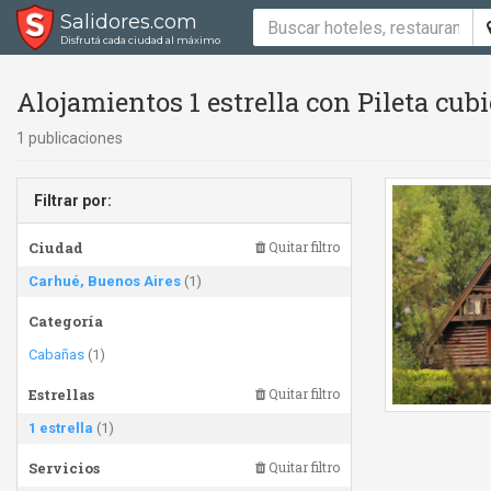
Salidores.com
Disfrutá cada ciudad al máximo
Alojamientos 1 estrella con Pileta cub
1 publicaciones
Filtrar por:
Ciudad
Quitar filtro
Carhué, Buenos Aires
(1)
Categoría
Cabañas
(1)
Estrellas
Quitar filtro
1 estrella
(1)
Servicios
Quitar filtro