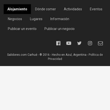
Alojamiento
Dónde comer
Actividades
Eventos
Negocios
Lugares
Información
Publicar un evento
Publicar un negocio
Salidores.com Carhué - ® 2016 - Hecho en Azul, Argentina -
Política de
Privacidad