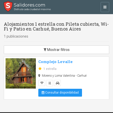
Salidores.com
Toggl
Disfrutá cada ciudad al máximo
navig
Alojamientos 1 estrella con Pileta cubierta, Wi-
Fi y Patio en Carhué, Buenos Aires
1 publicaciones
Mostrar filtros
Complejo Levalle
1 estrella
Moreno y Loma Valentina - Carhué
Consultar disponibilidad