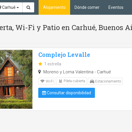
Carhué
Alojamiento
Dónde comer
Eventos
ierta, Wi-Fi y Patio en Carhué, Buenos A
Complejo Levalle
1 estrella
Moreno y Loma Valentina - Carhué
Pileta cubierta
Wi-Fi
Estacionamiento
Consultar disponibilidad