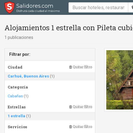
Salidores.com
Disfrutá cada ciudad al máximo
Alojamientos 1 estrella con Pileta cub
1 publicaciones
Filtrar por:
Ciudad
Quitar filtro
Carhué, Buenos Aires
(1)
Categoría
Cabañas
(1)
Estrellas
Quitar filtro
1 estrella
(1)
Servicios
Quitar filtro