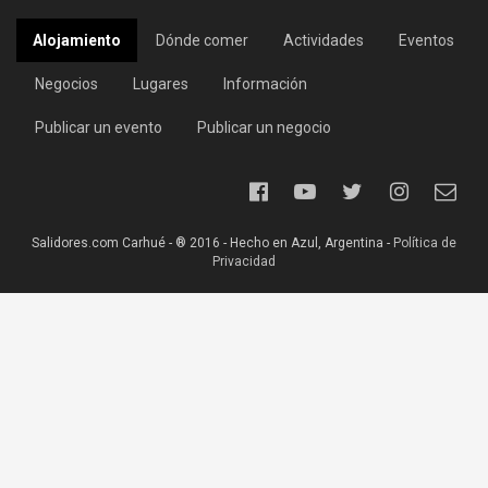
Alojamiento
Dónde comer
Actividades
Eventos
Negocios
Lugares
Información
Publicar un evento
Publicar un negocio
Salidores.com Carhué - ® 2016 - Hecho en Azul, Argentina -
Política de
Privacidad