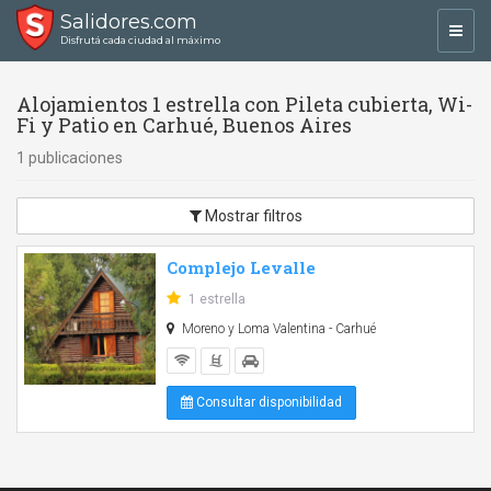
Salidores.com
Toggl
Disfrutá cada ciudad al máximo
navig
Alojamientos 1 estrella con Pileta cubierta, Wi-
Fi y Patio en Carhué, Buenos Aires
1 publicaciones
Mostrar filtros
Complejo Levalle
1 estrella
Moreno y Loma Valentina - Carhué
Consultar disponibilidad