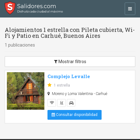
Salidores.com
Toggl
Disfrutá cada ciudad al máximo
navig
Alojamientos 1 estrella con Pileta cubierta, Wi-
Fi y Patio en Carhué, Buenos Aires
1 publicaciones
Mostrar filtros
Complejo Levalle
1 estrella
Moreno y Loma Valentina - Carhué
Consultar disponibilidad