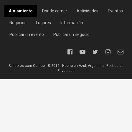
Alojamiento
Dónde comer
Actividades
Eventos
Negocios
Lugares
Información
Publicar un evento
Publicar un negocio
Salidores.com Carhué - ® 2016 - Hecho en Azul, Argentina -
Política de
Privacidad