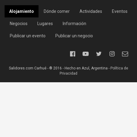
Alojamiento
Dónde comer
Actividades
Eventos
Negocios
Lugares
Información
Publicar un evento
Publicar un negocio
Salidores.com Carhué - ® 2016 - Hecho en Azul, Argentina -
Política de
Privacidad