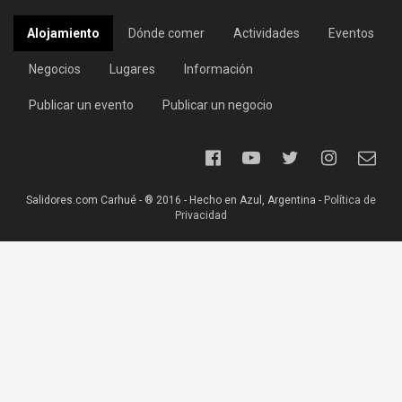
Alojamiento
Dónde comer
Actividades
Eventos
Negocios
Lugares
Información
Publicar un evento
Publicar un negocio
Salidores.com Carhué - ® 2016 - Hecho en Azul, Argentina -
Política de
Privacidad