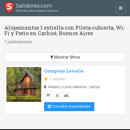
Salidores.com
Toggl
Disfrutá cada ciudad al máximo
navig
Alojamientos 1 estrella con Pileta cubierta, Wi-
Fi y Patio en Carhué, Buenos Aires
1 publicaciones
Mostrar filtros
Complejo Levalle
1 estrella
Moreno y Loma Valentina - Carhué
Consultar disponibilidad