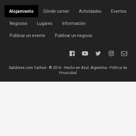
Alojamiento
Dónde comer
Actividades
Eventos
Negocios
Lugares
Información
Publicar un evento
Publicar un negocio
Salidores.com Carhué - ® 2016 - Hecho en Azul, Argentina -
Política de
Privacidad