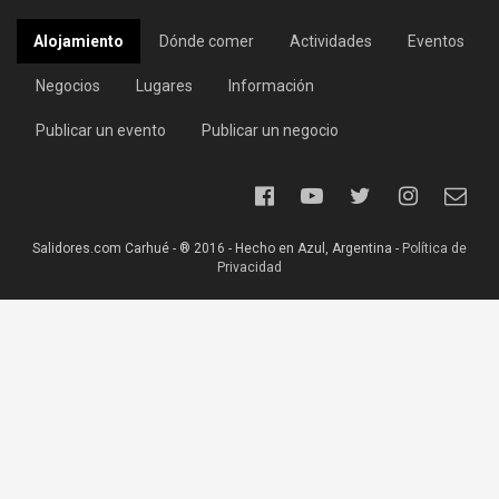
Alojamiento
Dónde comer
Actividades
Eventos
Negocios
Lugares
Información
Publicar un evento
Publicar un negocio
Salidores.com Carhué - ® 2016 - Hecho en Azul, Argentina -
Política de
Privacidad