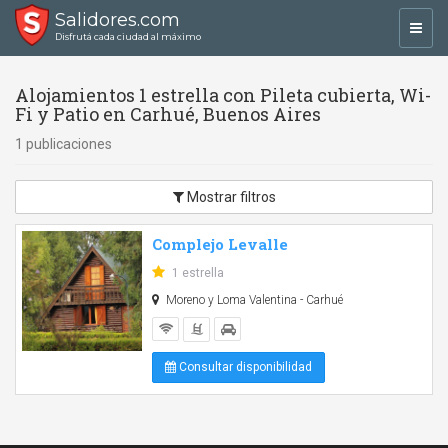
Salidores.com
Toggl
Disfrutá cada ciudad al máximo
navig
Alojamientos 1 estrella con Pileta cubierta, Wi-
Fi y Patio en Carhué, Buenos Aires
1 publicaciones
Mostrar filtros
Complejo Levalle
1 estrella
Moreno y Loma Valentina - Carhué
Consultar disponibilidad