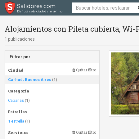
Salidores.com
Disfrutá cada ciudad al máximo
Alojamientos con Pileta cubierta, Wi-
1 publicaciones
Filtrar por:
Ciudad
Quitar filtro
Carhué, Buenos Aires
(1)
Categoría
Cabañas
(1)
Estrellas
1 estrella
(1)
Servicios
Quitar filtro