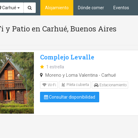
Carhué
Alojamiento
Dónde comer
Eventos
Fi y Patio en Carhué, Buenos Aires
Complejo Levalle
1 estrella
Moreno y Loma Valentina - Carhué
Pileta cubierta
Wi-Fi
Estacionamiento
Consultar disponibilidad