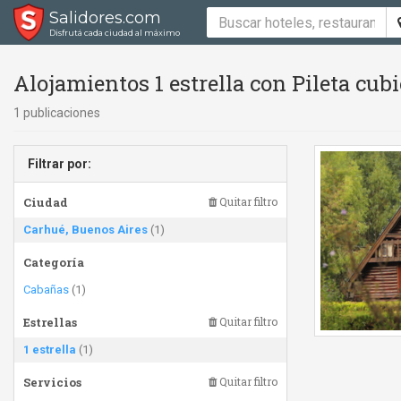
Salidores.com
Disfrutá cada ciudad al máximo
Alojamientos 1 estrella con Pileta cubie
1 publicaciones
Filtrar por:
Ciudad
Quitar filtro
Carhué, Buenos Aires
(1)
Categoría
Cabañas
(1)
Estrellas
Quitar filtro
1 estrella
(1)
Servicios
Quitar filtro