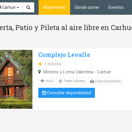
Carhué
Alojamiento
Dónde comer
Eventos
rta, Patio y Pileta al aire libre en Carh
Complejo Levalle
1 estrella
Moreno y Loma Valentina - Carhué
Pileta cubierta
Wi-Fi
Estacionamiento
Consultar disponibilidad