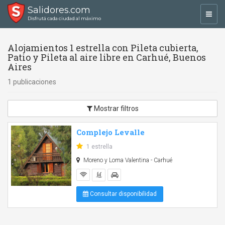
Salidores.com
Toggl
Disfrutá cada ciudad al máximo
navig
Alojamientos 1 estrella con Pileta cubierta,
Patio y Pileta al aire libre en Carhué, Buenos
Aires
1 publicaciones
Mostrar filtros
Complejo Levalle
1 estrella
Moreno y Loma Valentina - Carhué
Consultar disponibilidad