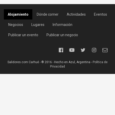
Alojamiento
Dónde comer
Actividades
Eventos
Negocios
Lugares
Información
Publicar un evento
Publicar un negocio
Salidores.com Carhué - ® 2016 - Hecho en Azul, Argentina -
Política de
Privacidad