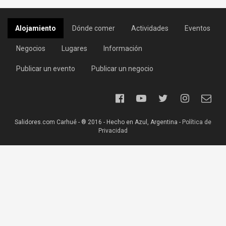
Alojamiento
Dónde comer
Actividades
Eventos
Negocios
Lugares
Información
Publicar un evento
Publicar un negocio
Salidores.com Carhué - ® 2016 - Hecho en Azul, Argentina -
Política de
Privacidad