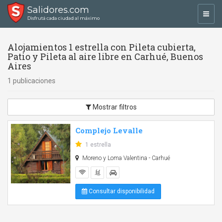
Salidores.com
Toggl
Disfrutá cada ciudad al máximo
navig
Alojamientos 1 estrella con Pileta cubierta,
Patio y Pileta al aire libre en Carhué, Buenos
Aires
1 publicaciones
Mostrar filtros
Complejo Levalle
1 estrella
Moreno y Loma Valentina - Carhué
Consultar disponibilidad