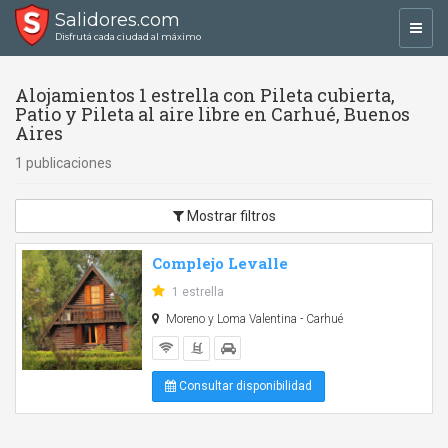
Salidores.com
Toggl
Disfrutá cada ciudad al máximo
navig
Alojamientos 1 estrella con Pileta cubierta,
Patio y Pileta al aire libre en Carhué, Buenos
Aires
1 publicaciones
Mostrar filtros
Complejo Levalle
1 estrella
Moreno y Loma Valentina - Carhué
Consultar disponibilidad