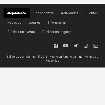
Alojamiento
Dónde comer
Actividades
Eventos
Negocios
Lugares
Información
Publicar un evento
Publicar un negocio
Salidores.com Carhué - ® 2016 - Hecho en Azul, Argentina -
Política de
Privacidad