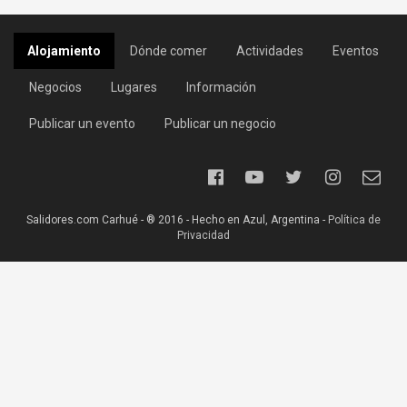
Alojamiento
Dónde comer
Actividades
Eventos
Negocios
Lugares
Información
Publicar un evento
Publicar un negocio
Salidores.com Carhué - ® 2016 - Hecho en Azul, Argentina -
Política de
Privacidad