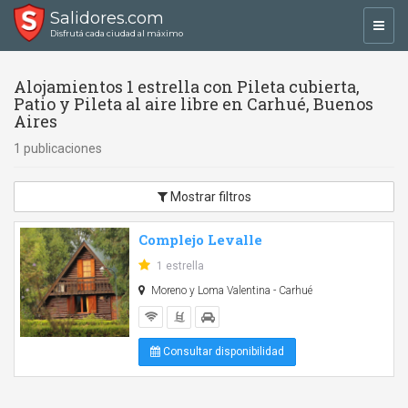
Salidores.com
Toggl
Disfrutá cada ciudad al máximo
navig
Alojamientos 1 estrella con Pileta cubierta,
Patio y Pileta al aire libre en Carhué, Buenos
Aires
1 publicaciones
Mostrar filtros
Complejo Levalle
1 estrella
Moreno y Loma Valentina - Carhué
Consultar disponibilidad