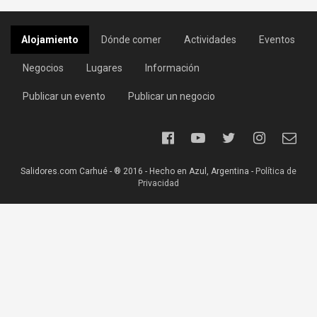
Alojamiento
Dónde comer
Actividades
Eventos
Negocios
Lugares
Información
Publicar un evento
Publicar un negocio
Salidores.com Carhué - ® 2016 - Hecho en Azul, Argentina -
Política de
Privacidad