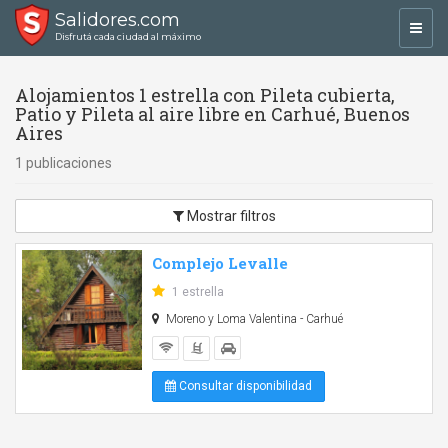
Salidores.com
Toggl
Disfrutá cada ciudad al máximo
navig
Alojamientos 1 estrella con Pileta cubierta,
Patio y Pileta al aire libre en Carhué, Buenos
Aires
1 publicaciones
Mostrar filtros
Complejo Levalle
1 estrella
Moreno y Loma Valentina - Carhué
Consultar disponibilidad