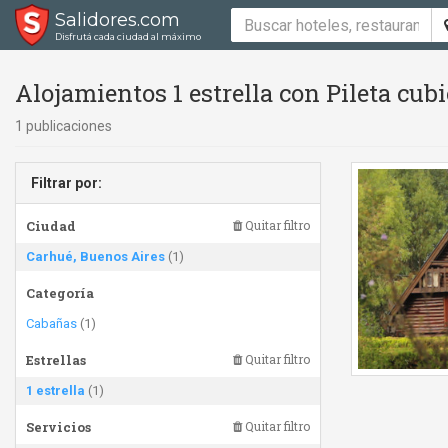
Salidores.com
Disfrutá cada ciudad al máximo
Alojamientos 1 estrella con Pileta cubie
1 publicaciones
Filtrar por:
Ciudad
Quitar filtro
Carhué, Buenos Aires
(1)
Categoría
Cabañas
(1)
Estrellas
Quitar filtro
1 estrella
(1)
Servicios
Quitar filtro