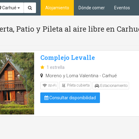
Carhué
Alojamiento
Dónde comer
Eventos
rta, Patio y Pileta al aire libre en Carh
Complejo Levalle
1 estrella
Moreno y Loma Valentina - Carhué
Pileta cubierta
Wi-Fi
Estacionamiento
Consultar disponibilidad