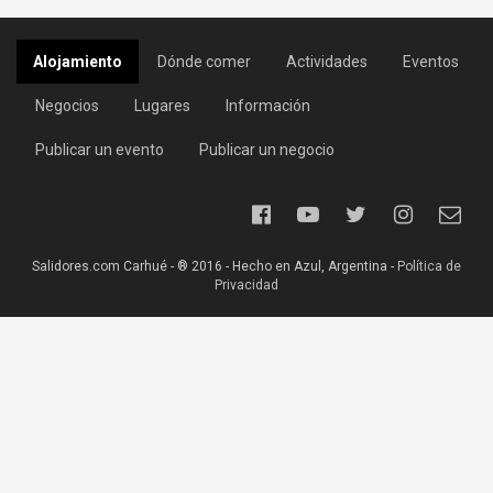
Alojamiento
Dónde comer
Actividades
Eventos
Negocios
Lugares
Información
Publicar un evento
Publicar un negocio
Salidores.com Carhué - ® 2016 - Hecho en Azul, Argentina -
Política de
Privacidad