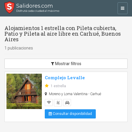
Salidores.com
Toggl
Disfrutá cada ciudad al máximo
navig
Alojamientos 1 estrella con Pileta cubierta,
Patio y Pileta al aire libre en Carhué, Buenos
Aires
1 publicaciones
Mostrar filtros
Complejo Levalle
1 estrella
Moreno y Loma Valentina - Carhué
Consultar disponibilidad