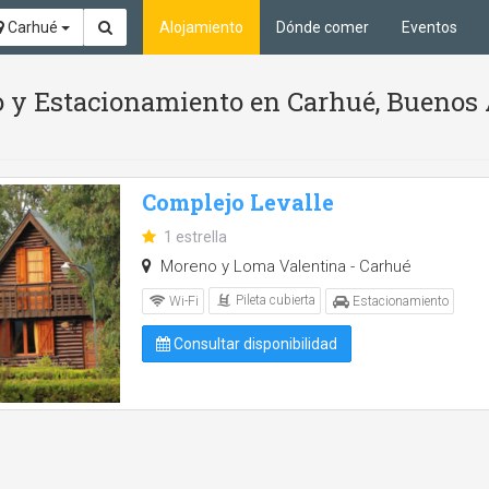
Carhué
Alojamiento
Dónde comer
Eventos
io y Estacionamiento en Carhué, Buenos 
Complejo Levalle
1 estrella
Moreno y Loma Valentina - Carhué
Pileta cubierta
Wi-Fi
Estacionamiento
Consultar disponibilidad