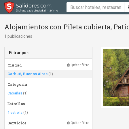
Salidores.com
Disfrutá cada ciudad al máximo
Alojamientos con Pileta cubierta, Pat
1 publicaciones
Filtrar por:
Ciudad
Quitar filtro
Carhué, Buenos Aires
(1)
Categoría
Cabañas
(1)
Estrellas
1 estrella
(1)
Servicios
Quitar filtro