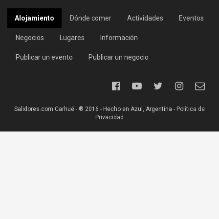
Alojamiento
Dónde comer
Actividades
Eventos
Negocios
Lugares
Información
Publicar un evento
Publicar un negocio
Salidores.com Carhué - ® 2016 - Hecho en Azul, Argentina -
Política de
Privacidad