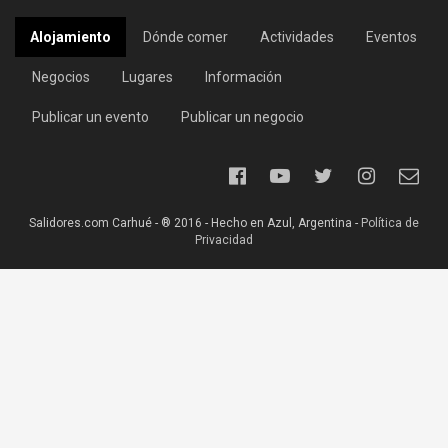
Alojamiento
Dónde comer
Actividades
Eventos
Negocios
Lugares
Información
Publicar un evento
Publicar un negocio
Salidores.com Carhué - ® 2016 - Hecho en Azul, Argentina -
Política de
Privacidad