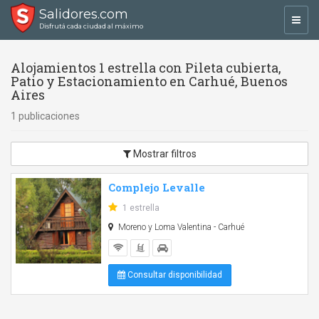
Salidores.com
Toggl
Disfrutá cada ciudad al máximo
navig
Alojamientos 1 estrella con Pileta cubierta,
Patio y Estacionamiento en Carhué, Buenos
Aires
1 publicaciones
Mostrar filtros
Complejo Levalle
1 estrella
Moreno y Loma Valentina - Carhué
Consultar disponibilidad