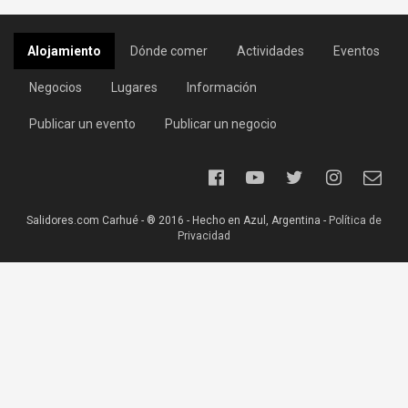
Alojamiento
Dónde comer
Actividades
Eventos
Negocios
Lugares
Información
Publicar un evento
Publicar un negocio
Salidores.com Carhué - ® 2016 - Hecho en Azul, Argentina -
Política de
Privacidad