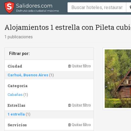
Salidores.com
Disfrutá cada ciudad al máximo
Alojamientos 1 estrella con Pileta cub
1 publicaciones
Filtrar por:
Ciudad
Quitar filtro
Carhué, Buenos Aires
(1)
Categoría
Cabañas
(1)
Estrellas
Quitar filtro
1 estrella
(1)
Servicios
Quitar filtro