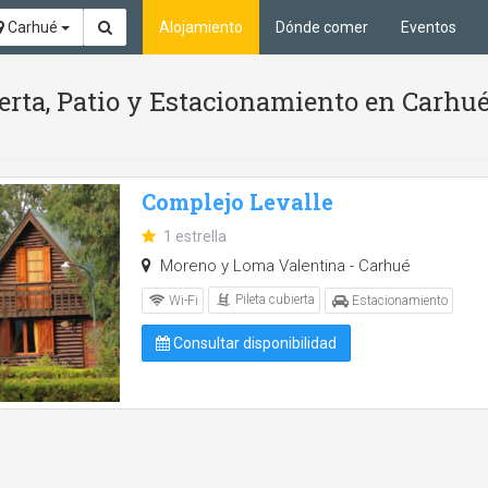
Carhué
Alojamiento
Dónde comer
Eventos
ierta, Patio y Estacionamiento en Carhu
Complejo Levalle
1 estrella
Moreno y Loma Valentina - Carhué
Pileta cubierta
Wi-Fi
Estacionamiento
Consultar disponibilidad