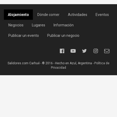
Alojamiento
Dónde comer
Actividades
Eventos
Negocios
Lugares
Información
Publicar un evento
Publicar un negocio
Salidores.com Carhué - ® 2016 - Hecho en Azul, Argentina -
Política de
Privacidad