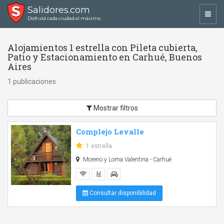
Salidores.com
Toggl
Disfrutá cada ciudad al máximo
navig
Alojamientos 1 estrella con Pileta cubierta,
Patio y Estacionamiento en Carhué, Buenos
Aires
1 publicaciones
Mostrar filtros
Complejo Levalle
1 estrella
Moreno y Loma Valentina - Carhué
Consultar disponibilidad