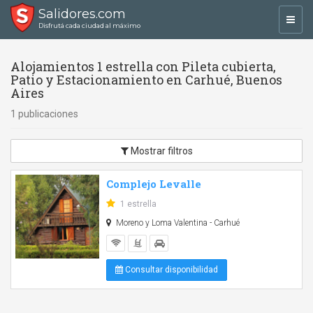
Salidores.com
Toggl
Disfrutá cada ciudad al máximo
navig
Alojamientos 1 estrella con Pileta cubierta,
Patio y Estacionamiento en Carhué, Buenos
Aires
1 publicaciones
Mostrar filtros
Complejo Levalle
1 estrella
Moreno y Loma Valentina - Carhué
Consultar disponibilidad