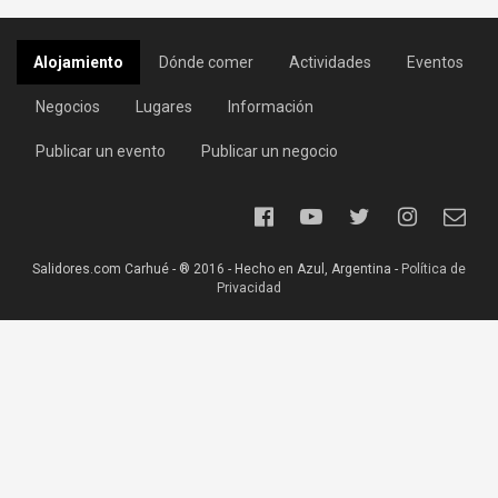
Alojamiento
Dónde comer
Actividades
Eventos
Negocios
Lugares
Información
Publicar un evento
Publicar un negocio
Salidores.com Carhué - ® 2016 - Hecho en Azul, Argentina -
Política de
Privacidad