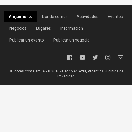
Alojamiento
Dónde comer
Actividades
Eventos
Negocios
Lugares
Información
Publicar un evento
Publicar un negocio
Salidores.com Carhué - ® 2016 - Hecho en Azul, Argentina -
Política de
Privacidad