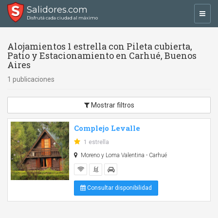
Salidores.com
Toggl
Disfrutá cada ciudad al máximo
navig
Alojamientos 1 estrella con Pileta cubierta,
Patio y Estacionamiento en Carhué, Buenos
Aires
1 publicaciones
Mostrar filtros
Complejo Levalle
1 estrella
Moreno y Loma Valentina - Carhué
Consultar disponibilidad