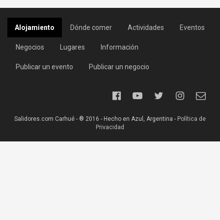
Alojamiento
Dónde comer
Actividades
Eventos
Negocios
Lugares
Información
Publicar un evento
Publicar un negocio
Salidores.com Carhué - ® 2016 - Hecho en Azul, Argentina -
Política de
Privacidad