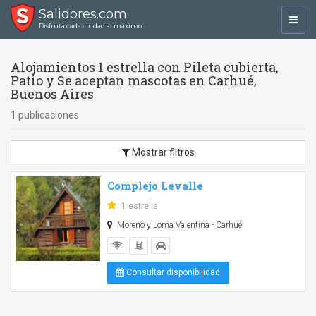
Salidores.com
Toggl
Disfrutá cada ciudad al máximo
navig
Alojamientos 1 estrella con Pileta cubierta,
Patio y Se aceptan mascotas en Carhué,
Buenos Aires
1 publicaciones
Mostrar filtros
Complejo Levalle
1 estrella
Moreno y Loma Valentina - Carhué
Consultar disponibilidad