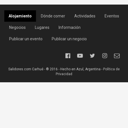
Alojamiento
Dónde comer
Actividades
Eventos
Negocios
Lugares
Información
Publicar un evento
Publicar un negocio
Salidores.com Carhué - ® 2016 - Hecho en Azul, Argentina -
Política de
Privacidad