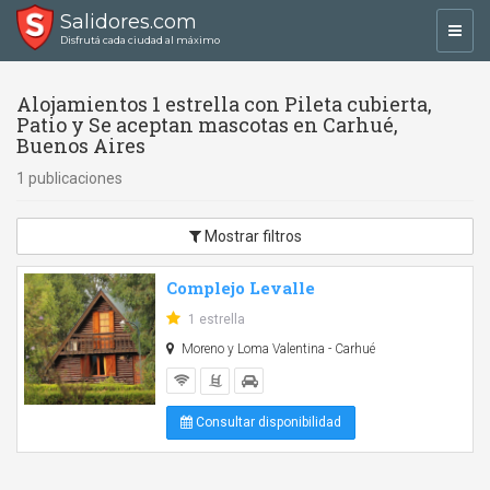
Salidores.com
Toggl
Disfrutá cada ciudad al máximo
navig
Alojamientos 1 estrella con Pileta cubierta,
Patio y Se aceptan mascotas en Carhué,
Buenos Aires
1 publicaciones
Mostrar filtros
Complejo Levalle
1 estrella
Moreno y Loma Valentina - Carhué
Consultar disponibilidad