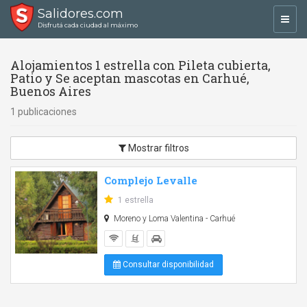
Salidores.com
Toggl
Disfrutá cada ciudad al máximo
navig
Alojamientos 1 estrella con Pileta cubierta,
Patio y Se aceptan mascotas en Carhué,
Buenos Aires
1 publicaciones
Mostrar filtros
Complejo Levalle
1 estrella
Moreno y Loma Valentina - Carhué
Consultar disponibilidad