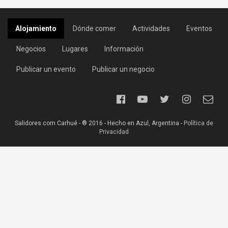
Alojamiento
Dónde comer
Actividades
Eventos
Negocios
Lugares
Información
Publicar un evento
Publicar un negocio
Salidores.com Carhué - ® 2016 - Hecho en Azul, Argentina -
Política de
Privacidad