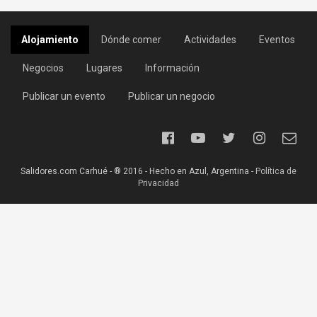
Alojamiento
Dónde comer
Actividades
Eventos
Negocios
Lugares
Información
Publicar un evento
Publicar un negocio
Salidores.com Carhué - ® 2016 - Hecho en Azul, Argentina -
Política de
Privacidad