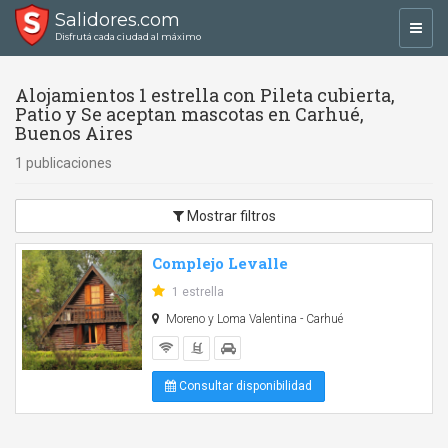
Salidores.com
Toggl
Disfrutá cada ciudad al máximo
navig
Alojamientos 1 estrella con Pileta cubierta,
Patio y Se aceptan mascotas en Carhué,
Buenos Aires
1 publicaciones
Mostrar filtros
Complejo Levalle
1 estrella
Moreno y Loma Valentina - Carhué
Consultar disponibilidad